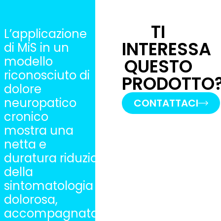
TI
L’applicazione
INTERESSA
di MiS in un
modello
QUESTO
riconosciuto di
PRODOTTO
dolore
neuropatico
CONTATTACI
cronico
mostra una
netta e
duratura riduzione
della
sintomatologia
dolorosa,
accompagnata