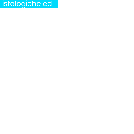
istologiche ed
immunoistochimiche.
In particolare,
la riorganizzazione
della guaina è
importante sia
per il trofismo
del nervo che
per la
conduzione.
MiS è quindi
particolarmente
indicato per il
trattamento
del dolore
neuropatico.