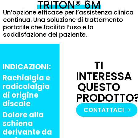
TRITON® 6M
Un’opzione efficace per l’assistenza clinica
continua. Una soluzione di trattamento
portatile che facilita l’uso e la
soddisfazione del paziente.
TI
INDICAZIONI:
INTERESSA
Rachialgia e
QUESTO
radicolalgia
di origine
PRODOTTO
discale
CONTATTACI
Dolore alla
schiena
derivante da